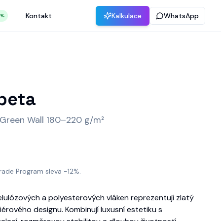
Kontakt
Kalkulace
WhatsApp
2%
apeta
 Green Wall 180–220 g/m²
rade Program sleva -12%.
lulózových a polyesterových vláken reprezentují zlatý
érového designu. Kombinují luxusní estetiku s