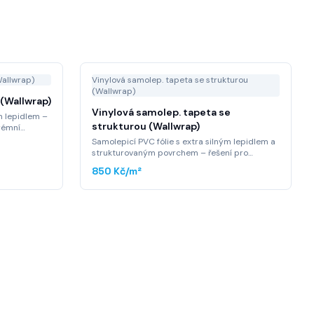
Wallwrap)
Vinylová samolep. tapeta se strukturou
(Wallwrap)
 (Wallwrap)
Vinylová samolep. tapeta se
m lepidlem –
strukturou (Wallwrap)
trémní
ost a
Samolepicí PVC fólie s extra silným lepidlem a
y. Amazonská
strukturovaným povrchem – řešení pro
středí, na
prostory vyžadující extrémní mechanickou
850 Kč
/m²
ovaných
odolnost, omyvatelnost a aplikaci na
problematické povrchy. Amazonská tapeta,
která obstojí ve vlhkém prostředí, na hrubé
omítce i v nejvíce frekventovaných zónách.