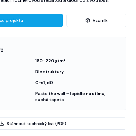
alací, rozměrovou stabilitou a dlouhou životností.
ace projektu
Vzorník
ry
180–220 g/m²
Dle struktury
C-s1, d0
Paste the wall – lepidlo na stěnu,
suchá tapeta
Stáhnout technický list (PDF)