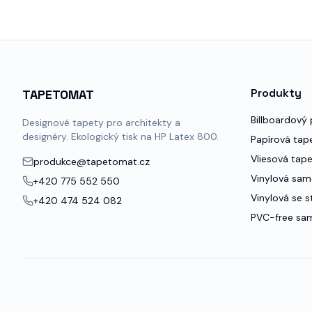
jako u PVC varianty, ale s certifikací ProNature.
Produkty
TAPETOMAT
Billboardový 
Designové tapety pro architekty a
designéry. Ekologický tisk na HP Latex 800.
Papírová tap
Vliesová tap
produkce@tapetomat.cz
Vinylová sam
+420 775 552 550
Vinylová se s
+420 474 524 082
PVC-free sam