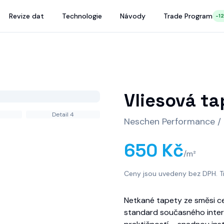
Revize dat
Technologie
Návody
Trade Program
-1
Vliesová t
Detail
4
Neschen Performance /
650 Kč
/m²
Ceny jsou uvedeny bez DPH. T
Netkané tapety ze směsi ce
standard současného interi