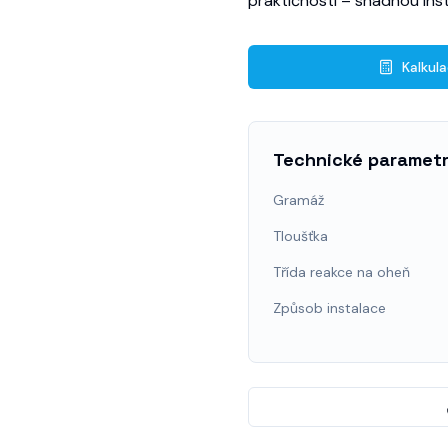
praktičností – snadnou inst
Kalkul
Technické paramet
Gramáž
Tloušťka
Třída reakce na oheň
Způsob instalace