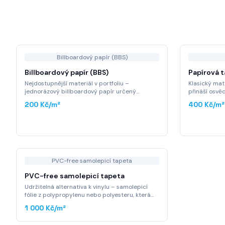
Billboardový papír (BBS)
Billboardový papír (BBS)
Papírová 
Nejdostupnější materiál v portfoliu –
Klasický mate
jednorázový billboardový papír určený
přináší osvě
primárně pro krátkodobé velkoplošné
cenu na trhu.
200 Kč
/m²
400 Kč
/m²
dekorace v komerčních prostorech. Ideální pro
omezeným ro
retail, obchodní centra, výstavy a event
nebo méně e
marketing, kde je prioritou maximálně nízká
cena a rychlá realizace.
PVC-free samolepicí tapeta
PVC-free samolepicí tapeta
Udržitelná alternativa k vinylu – samolepicí
fólie z polypropylenu nebo polyesteru, která
kombinuje špičkový výkon s odpovědným
1 000 Kč
/m²
přístupem k životnímu prostředí. Stejná
odolnost, stejná lepivost, stejná kvalita tisku