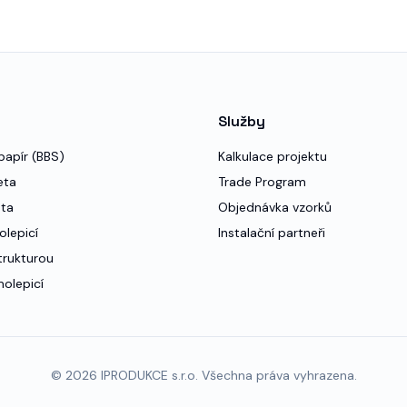
Služby
papír (BBS)
Kalkulace projektu
eta
Trade Program
eta
Objednávka vzorků
olepicí
Instalační partneři
trukturou
olepicí
©
2026
IPRODUKCE s.r.o. Všechna práva vyhrazena.