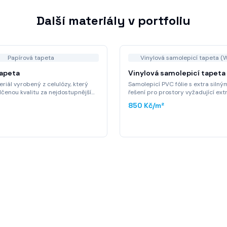
Další materiály v portfoliu
Papírová tapeta
Vinylová samolepicí tapeta (
tapeta
Vinylová samolepicí tapeta
riál vyrobený z celulózy, který
Samolepicí PVC fólie s extra silný
dčenou kvalitu za nejdostupnější
řešení pro prostory vyžadující ex
 Ideální řešení pro projekty s
mechanickou odolnost, omyvateln
850 Kč
/m²
zpočtem, krátkodobé instalace
aplikaci na problematické povrch
xponované prostory.
tapeta, která obstojí ve vlhkém pro
hrubé omítce i v nejvíce frekvent
zónách.